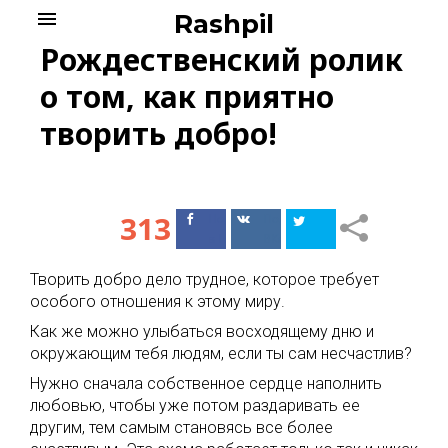
Skip
menu
Rashpil
to
Рождественский ролик
content
о том, как приятно
творить добро!
313
Поделиться
Поделиться
в Facebook
ВКонтакте
Творить добро дело трудное, которое требует
особого отношения к этому миру.
Как же можно улыбаться восходящему дню и
окружающим тебя людям, если ты сам несчастлив?
Нужно сначала собственное сердце наполнить
любовью, чтобы уже потом раздаривать ее
другим, тем самым становясь все более