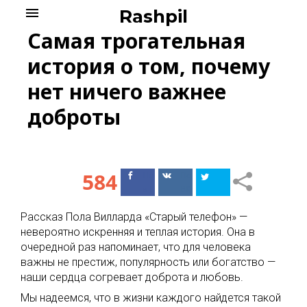
Skip
menu
Rashpil
to
Самая трогательная
content
история о том, почему
нет ничего важнее
доброты
584
Поделиться
Поделиться
в Facebook
ВКонтакте
Рассказ Пола Вилларда «Старый телефон» —
невероятно искренняя и теплая история. Она в
очередной раз напоминает, что для человека
важны не престиж, популярность или богатство —
наши сердца согревает доброта и любовь.
Мы надеемся, что в жизни каждого найдется такой