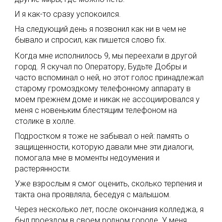
И я как-то сразу успокоился.
На следующий день я позвонил как ни в чем не
бывало и спросил, как пишется слово fix.
Когда мне исполнилось 9, мы переехали в другой
город. Я скучал по Оператору, Будьте Добры и
часто вспоминал о ней, но этот голос принадлежал
старому громоздкому телефонному аппарату в
моем прежнем доме и никак не ассоциировался у
меня с новеньким блестящим телефоном на
столике в холле.
Подростком я тоже не забывал о ней: память о
защищенности, которую давали мне эти диалоги,
помогала мне в моменты недоумения и
растерянности.
Уже взрослым я смог оценить, сколько терпения и
такта она проявляла, беседуя с малышом.
Через несколько лет, после окончания колледжа, я
был проездом в своем родном городе. У меня