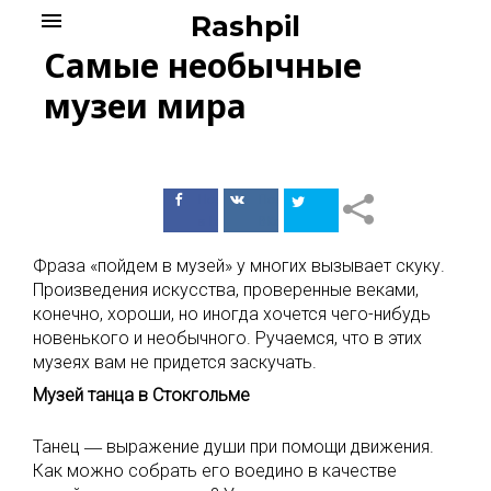
Skip
menu
Rashpil
to
Самые необычные
content
музеи мира
Поделиться
Поделиться
в Facebook
ВКонтакте
Фраза «пойдем в музей» у многих вызывает скуку.
Произведения искусства, проверенные веками,
конечно, хороши, но иногда хочется чего-нибудь
новенького и необычного. Ручаемся, что в этих
музеях вам не придется заскучать.
Музей танца в Стокгольме
Танец ― выражение души при помощи движения.
Как можно собрать его воедино в качестве