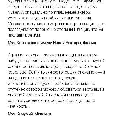
музейных экспонатов? У шведов это получилось.
Все, что касается танца, собрано под сводами
музея. А специально приглашенные актеры
устраивают здесь необычные выступления.
Множество туристов из разных стран специально
подгадывают посещение столицы Швеции, чтобы
насладиться ими.
Музей снежинок имени Накая Укитиро, Япония
Странно, что его придумали японцы, а не какие-
нибудь норвежцы или лапландцы. Ведь этот музей
словно сошел с иллюстраций сказки о Снежной
королеве. Сотни тысяч фотографий снежинок ― и
ни одна из них не похожа на другую.
Захватывающая дух спиральная лестница, со
ступенек которой можно любоваться застывшей
снежной красотой. Эти снежинки никогда не
растают, сколько ни собирай изо льда слово
«вечность».
Музей мумий, Мексика