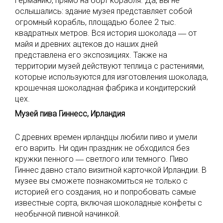
Германию, прямо на борт корабля. Да, вы не
ослышались: здание музея представляет собой
огромный корабль, площадью более 2 тыс.
квадратных метров. Вся история шоколада ― от
майя и древних ацтеков до наших дней
представлена его экспозициях. Также на
территории музей действуют теплица с растениями,
которые используются для изготовления шоколада,
крошечная шоколадная фабрика и кондитерский
цех.
Музей пива Гиннесс, Ирландия
С древних времен ирландцы любили пиво и умели
его варить. Ни один праздник не обходился без
кружки пенного ― светлого или темного. Пиво
Гиннес давно стало визитной карточкой Ирландии. В
музее вы сможете познакомиться не только с
историей его создания, но и попробовать самые
известные сорта, включая шоколадные конфеты с
необычной пивной начинкой.