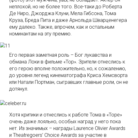
неплохой, но не более того. Все-таки до Роберта
Де Ниро, Джорджа Клуни, Мела Гибсона, Тома
Круза, Бреда Пита и даже Арнольда Шварценегера
ему далеко. Также, впрочем, как и остальным
номинантам на эту премию.
Его первая заметная роль – Бог лукавства и
обмана Локи в фильме «Тор». Зрители отнеслись к
его герою вполне положительно, но, к сожалению,
до уровня легенд кинематографа Криса Хемсворта
или Натали Портман, сыгравших главные роли, он не
дотянул.
Хотя критики и отнеслись к работе Тома в «Торе»
очень даже лояльно, особых наград у него пока
нет. Из значимых – награды Laurence Olivier Awards
и Theatregoers’ Choice Awards за участие в