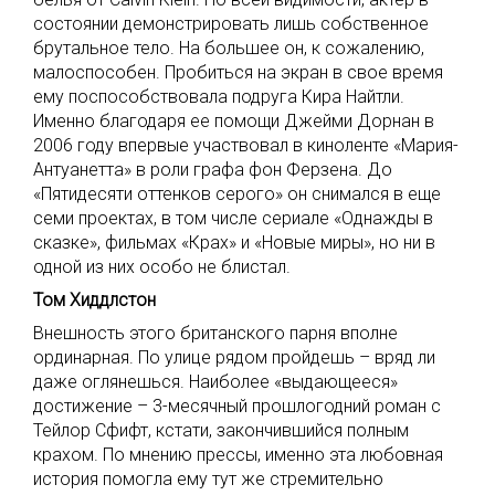
состоянии демонстрировать лишь собственное
брутальное тело. На большее он, к сожалению,
малоспособен. Пробиться на экран в свое время
ему поспособствовала подруга Кира Найтли.
Именно благодаря ее помощи Джейми Дорнан в
2006 году впервые участвовал в киноленте «Мария-
Антуанетта» в роли графа фон Ферзена. До
«Пятидесяти оттенков серого» он снимался в еще
семи проектах, в том числе сериале «Однажды в
сказке», фильмах «Крах» и «Новые миры», но ни в
одной из них особо не блистал.
Том Хиддлстон
Внешность этого британского парня вполне
ординарная. По улице рядом пройдешь – вряд ли
даже оглянешься. Наиболее «выдающееся»
достижение – 3-месячный прошлогодний роман с
Тейлор Сфифт, кстати, закончившийся полным
крахом. По мнению прессы, именно эта любовная
история помогла ему тут же стремительно