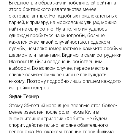
Внешность и образ жизни победителей рейтинга
этого британского издательства менее
экстравагантные. Но подобных привлекательных
парней, к примеру, на московских улицах, можно
найти не одну сотню. Ну а то, что им удалось
однажды пробиться на кинопробы, больше
кажется счастливой случайностью, подарком
судьбы, чем закономерностью и каким-то особым
шармом или талантами. Видимо, и сами сотрудники
Glamour UK были озадачены собственным
выбором. Во всяком случае, первое место в
списке самых-самых решили не присуждать
никому. Поэтому подробно лишь опишем каждого
из тройки лидеров.
Эйдан Тернер
Этому 35-летний ирландцец впервые стал более-
менее известен после роли гнома Кили в
знаменитейшей трилогии «Хобитт». Не будем
спорит, действительно, вполне обаятельного
персонажа. Но, скажем, главный герой фильма