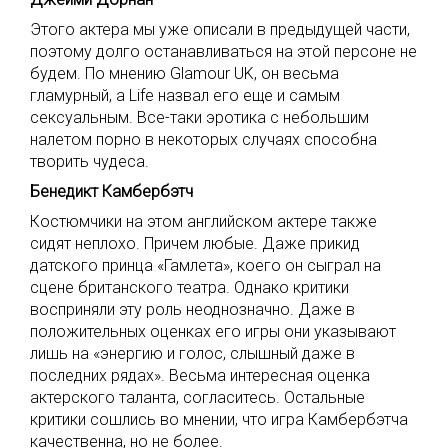
Этого актера мы уже описали в предыдущей части,
поэтому долго останавливаться на этой персоне не
будем. По мнению Glamour UK, он весьма
гламурный, а Life назвал его еще и самым
сексуальным. Все-таки эротика с небольшим
налетом порно в некоторых случаях способна
творить чудеса.
Бенедикт Камбербэтч
Костюмчики на этом английском актере также
сидят неплохо. Причем любые. Даже прикид
датского принца «Гамлета», коего он сыграл на
сцене британского театра. Однако критики
восприняли эту роль неоднозначно. Даже в
положительных оценках его игры они указывают
лишь на «энергию и голос, слышный даже в
последних рядах». Весьма интересная оценка
актерского таланта, согласитесь. Остальные
критики сошлись во мнении, что игра Камбербэтча
качественна, но не более.