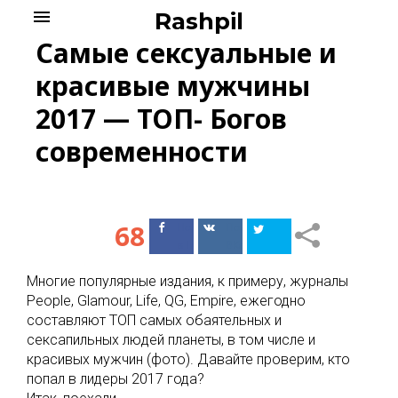
Skip
menu
Rashpil
to
Самые сексуальные и
content
красивые мужчины
2017 — ТОП- Богов
современности
68
Поделиться
Поделиться
в Facebook
ВКонтакте
Многие популярные издания, к примеру, журналы
People, Glamour, Life, QG, Empire, ежегодно
составляют ТОП самых обаятельных и
сексапильных людей планеты, в том числе и
красивых мужчин (фото). Давайте проверим, кто
попал в лидеры 2017 года?