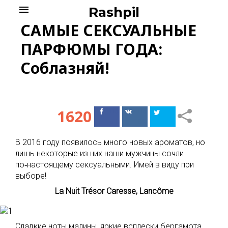
Skip
menu
Rashpil
to
САМЫЕ СЕКСУАЛЬНЫЕ
content
ПАРФЮМЫ ГОДА:
Соблазняй!
1620
Поделиться
Поделиться
в Facebook
ВКонтакте
В 2016 году появилось много новых ароматов, но
лишь некоторые из них наши мужчины сочли
по‑настоящему сексуальными. Имей в виду при
выборе!
La Nuit Trésor Caresse, Lancôme
Сладкие ноты малины, яркие всплески бергамота,