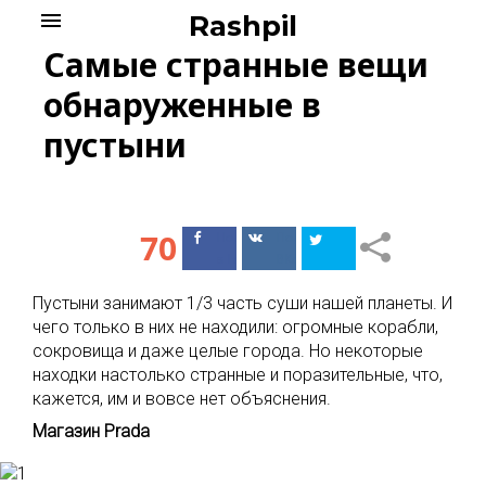
Skip
menu
Rashpil
to
Самые странные вещи
content
обнаруженные в
пустыни
70
Поделиться
Поделиться
в Facebook
ВКонтакте
Пустыни занимают 1/3 часть суши нашей планеты. И
чего только в них не находили: огромные корабли,
сокровища и даже целые города. Но некоторые
находки настолько странные и поразительные, что,
кажется, им и вовсе нет объяснения.
Магазин Prada