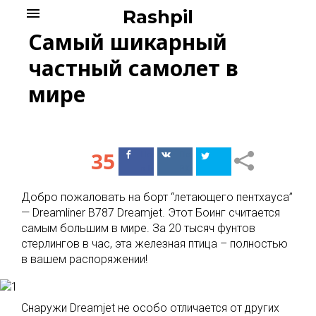
Skip
menu
Rashpil
to
Самый шикарный
content
частный самолет в
мире
35
Поделиться
Поделиться
в Facebook
ВКонтакте
Добро пожаловать на борт “летающего пентхауса”
— Dreamliner B787 Dreamjet. Этот Боинг считается
самым большим в мире. За 20 тысяч фунтов
стерлингов в час, эта железная птица – полностью
в вашем распоряжении!
Снаружи Dreamjet не особо отличается от других