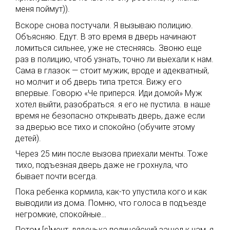
меня поймут)).
Вскоре снова постучали. Я вызываю полицию.
Объясняю. Едут. В это время в дверь начинают
ломиться сильнее, уже не стесняясь. Звоню еще
раз в полицию, чтоб узнать, точно ли выехали к нам.
Сама в глазок — стоит мужик, вроде и адекватный,
но молчит и об дверь типа трется. Вижу его
впервые. Говорю «Че приперся. Иди домой» Муж
хотел выйти, разобраться. я его не пустила. в наше
время не безопасно открывать дверь, даже если
за дверью все тихо и спокойно (обучите этому
детей).
Через 25 мин после вызова приехали менты. Тоже
тихо, подъезная дверь даже не грохнула, что
бывает почти всегда.
Пока ребенка кормила, как-то упустила кого и как
выводили из дома. Помню, что голоса в подъезде
негромкие, спокойные…
Потом [s]мент, дяденька полицейский зашел к нам, я