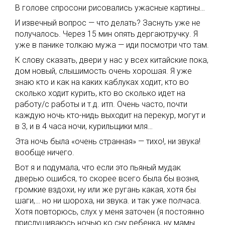
В голове спросони рисовались ужасные картины…
И извечный вопрос — что делать? Заснуть уже не
получалось. Через 15 мин опять дергаютручку. Я
уже в панике толкаю мужа — иди посмотри что там.
К слову сказать, двери у нас у всех китайские пока,
дом новый, слышимость очень хорошая. Я уже
знаю кто и как на каких каблуках ходит, кто во
сколько ходит курить, кто во сколько идет на
работу/с работы и т.д. итп. Очень часто, почти
каждую ночь кто-нидь выходит на перекур, могут и
в 3, и в 4 часа ночи, курильщики мля…
Эта ночь была «очень странная» — тихо!, ни звука!
вообще ничего.
Вот я и подумала, что если это пьяный мудак
дверью ошибся, то скорее всего была бы возня,
громкие вздохи, ну или же ругань какая, хотя бы
шаги,… но ни шороха, ни звука. и так уже полчаса.
Хотя повторюсь, слух у меня заточен (я постоянно
прислушиваюсь ночью ко сну ребенка, ну мамы