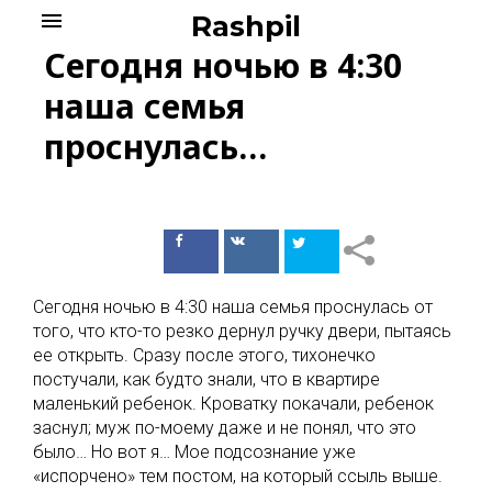
Skip
menu
Rashpil
to
Сегодня ночью в 4:30
content
наша семья
проснулась…
Поделиться
Поделиться
в Facebook
ВКонтакте
Сегодня ночью в 4:30 наша семья проснулась от
того, что кто-то резко дернул ручку двери, пытаясь
ее открыть. Сразу после этого, тихонечко
постучали, как будто знали, что в квартире
маленький ребенок. Кроватку покачали, ребенок
заснул; муж по-моему даже и не понял, что это
было… Но вот я… Мое подсознание уже
«испорчено» тем постом, на который ссыль выше.