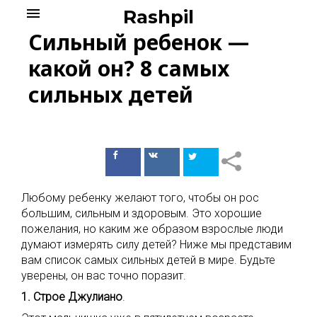
Skip
menu
Rashpil
to
Сильный ребенок —
content
какой он? 8 самых
сильных детей
Поделиться
Поделиться
в Facebook
ВКонтакте
Любому ребенку желают того, чтобы он рос
большим, сильным и здоровым. Это хорошие
пожелания, но каким же образом взрослые люди
думают измерять силу детей? Ниже мы представим
вам список самых сильных детей в мире. Будьте
уверены, он вас точно поразит.
1. Строе Джулиано
.