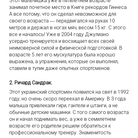
Этот мальчишка уже в пятилетнем возрасте
занимал почетное место в Книге рекордов Гиннеса.
А все потому, что он сделал невозможное для
своего возраста ― передвигался на руках 10
метров и держал в ногах мяч, весом 15 кг. С этого
все и началось! Уже в 2004 году Джулиано
усердно тренируется и восхищает всех своей
неимоверной силой и физической подготовкой. В
возрасте 5 лет его мускулатура была хорошо
выражена, а упражнения, которые он выполнял,
ставили в тупик даже опытных спортсменов.
2. Ричард Сандрак.
Этот украинский спортсмен появился на свет в 1992
году, но очень скоро переехал в Америку. В 3 года
малыша привлекали гири, гантели и штанги, а не
обычные детские машинки. С того самого возраста
он и начал поднимать вес, а уже в семилетнем
возрасте его родители решили обратиться к
профессиональному тренеру. Знаменитость