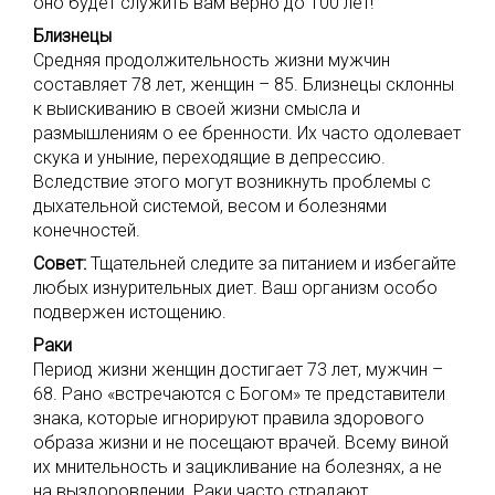
оно будет служить вам верно до 100 лет!
Близнецы
Средняя продолжительность жизни мужчин
составляет 78 лет, женщин – 85. Близнецы склонны
к выискиванию в своей жизни смысла и
размышлениям о ее бренности. Их часто одолевает
скука и уныние, переходящие в депрессию.
Вследствие этого могут возникнуть проблемы с
дыхательной системой, весом и болезнями
конечностей.
Совет:
Тщательней следите за питанием и избегайте
любых изнурительных диет. Ваш организм особо
подвержен истощению.
Раки
Период жизни женщин достигает 73 лет, мужчин –
68. Рано «встречаются с Богом» те представители
знака, которые игнорируют правила здорового
образа жизни и не посещают врачей. Всему виной
их мнительность и зацикливание на болезнях, а не
на выздоровлении. Раки часто страдают