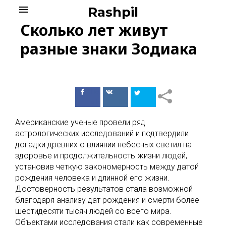
Skip
menu
Rashpil
to
Сколько лет живут
content
разные знаки Зодиака
Поделиться
Поделиться
в Facebook
ВКонтакте
Американские ученые провели ряд
астрологических исследований и подтвердили
догадки древних о влиянии небесных светил на
здоровье и продолжительность жизни людей,
установив четкую закономерность между датой
рождения человека и длинной его жизни.
Достоверность результатов стала возможной
благодаря анализу дат рождения и смерти более
шестидесяти тысяч людей со всего мира.
Объектами исследования стали как современные