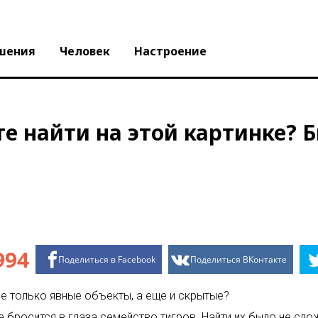
шения
Человек
Настроение
те найти на этой картинке? 
994
Поделиться в Facebook
Поделиться ВКонтакте
е только явные объекты, а еще и скрытые?
е бросится в глаза семейство тигров. Найти их было не сло