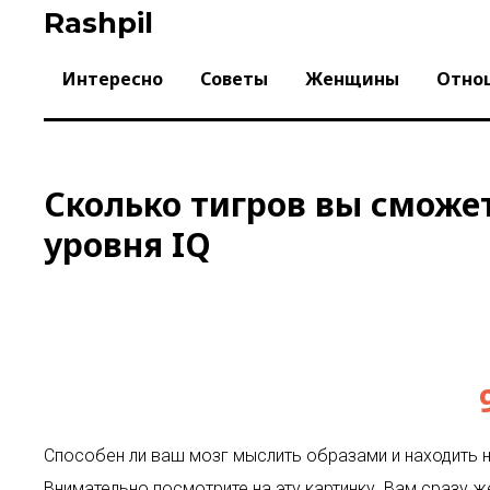
Skip
Rashpil
to
content
Интересно
Советы
Женщины
Отно
Сколько тигров вы сможе
уровня IQ
Способен ли ваш мозг мыслить образами и находить н
Внимательно посмотрите на эту картинку. Вам сразу ж