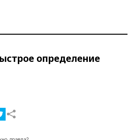
Быстрое определение
жно, правда?