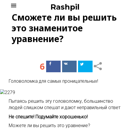
Skip
menu
Rashpil
to
Сможете ли вы решить
content
это знаменитое
уравнение?
6
Поделиться
Поделиться
в Facebook
ВКонтакте
Головоломка для самых проницательных!
Пытаясь решить эту головоломку, большинство
людей слишком спешат и дают неправильный ответ
Не спешите! Подумайте хорошенько!
Можете ли вы решить это уравнение?