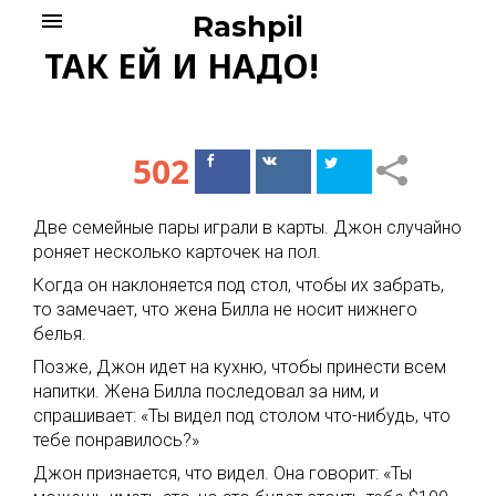
Skip
menu
Rashpil
to
ТАК ЕЙ И НАДО!
content
502
Поделиться
Поделиться
в Facebook
ВКонтакте
Две семейные пары играли в карты. Джон случайно
роняет несколько карточек на пол.
Когда он наклоняется под стол, чтобы их забрать,
то замечает, что жена Билла не носит нижнего
белья.
Позже, Джон идет на кухню, чтобы принести всем
напитки. Жена Билла последовал за ним, и
спрашивает: «Ты видел под столом что-нибудь, что
тебе понравилось?»
Джон признается, что видел. Она говорит: «Ты