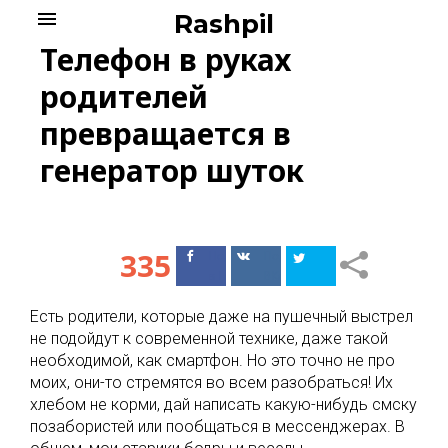
Skip
menu
Rashpil
to
Телефон в руках
content
родителей
превращается в
генератор шуток
335
Поделиться
Поделиться
в Facebook
ВКонтакте
Есть родители, которые даже на пушечный выстрел
не подойдут к современной технике, даже такой
необходимой, как смартфон. Но это точно не про
моих, они-то стремятся во всем разобраться! Их
хлебом не корми, дай написать какую-нибудь смску
позабористей или пообщаться в мессенджерах. В