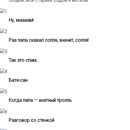
общем, мои старики бодры и веселы.
Ну, маааам!
Раз папа сказал сопля, значит, сопля!
Так это спам…
Батя-сан
Когда папа — знатный тролль
Разговор со стенкой