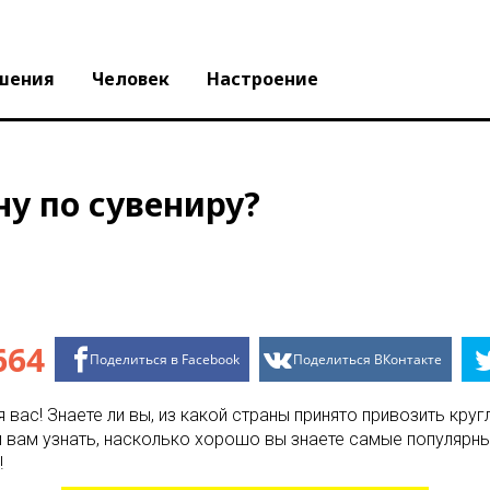
шения
Человек
Настроение
ну по сувениру?
664
Поделиться в Facebook
Поделиться ВКонтакте
ля вас! Знаете ли вы, из какой страны принято привозить кр
вам узнать, насколько хорошо вы знаете самые популярные
!