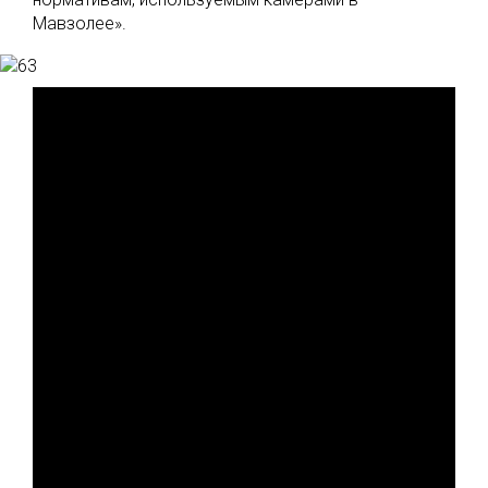
Мавзолее».