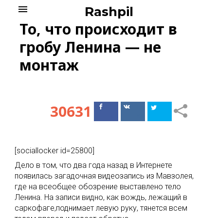
Skip
menu
Rashpil
to
То, что происходит в
content
гробу Ленина — не
монтаж
30631
Поделиться
Поделиться
в Facebook
ВКонтакте
[sociallocker id=25800]
Дело в том, что два года назад в Интернете
появилась загадочная видеозапись из Мавзолея,
где на всеобщее обозрение выставлено тело
Ленина. На записи видно, как вождь, лежащий в
саркофаге,поднимает левую руку, тянется всем