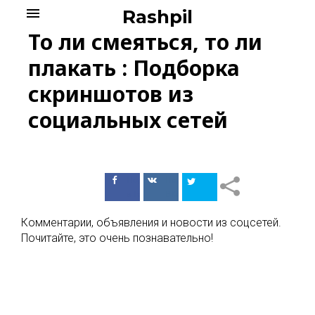
Skip
menu
Rashpil
to
То ли смеяться, то ли
content
плакать : Подборка
скриншотов из
социальных сетей
Поделиться
Поделиться
в Facebook
ВКонтакте
Комментарии, объявления и новости из соцсетей.
Почитайте, это очень познавательно!