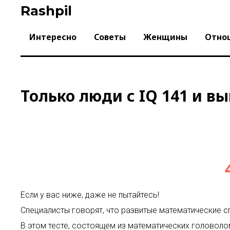
Skip
Rashpil
to
content
Интересно
Советы
Женщины
Отно
Только люди с IQ 141 и в
Если у вас ниже, даже не пытайтесь!
Специалисты говорят, что развитые математические 
В этом тесте, состоящем из математических головолом