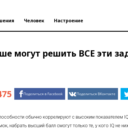
шения
Человек
Настроение
ыше могут решить ВСЕ эти за
475
Поделиться в Facebook
Поделиться ВКонтакте
способности обычно коррелируют с высоким показателем IQ
ок, набрать высший балл смогут только те, у кого IQ не ни