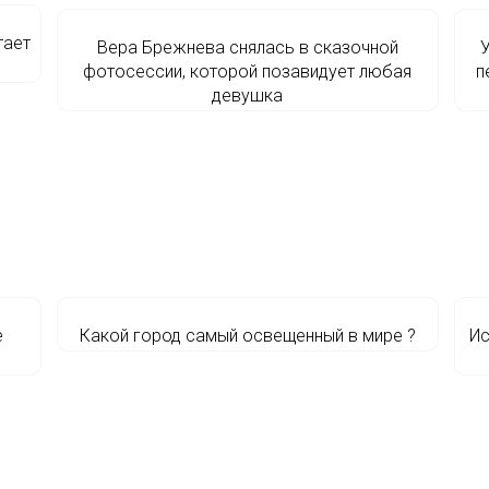
тает
Вера Брежнева снялась в сказочной
У
фотосессии, которой позавидует любая
п
девушка
е
Какой город самый освещенный в мире ?
Ис