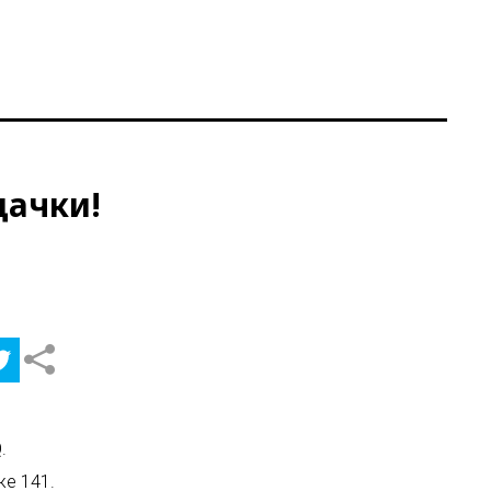
дачки!
.
же 141.