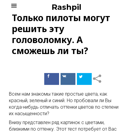
Skip
menu
Rashpil
to
Только пилоты могут
content
решить эту
головоломку. А
сможешь ли ты?
Поделиться
Поделиться
в Facebook
ВКонтакте
Всем нам знакомы такие простые цвета, как
красный, зеленый и синий. Но пробовали ли Вы
когда-нибудь отличать оттенки цветов по степени
их насыщенности?
Внизу представлен ряд картинок с цветами,
близкими по оттенку. Этот тест потребует от Вас