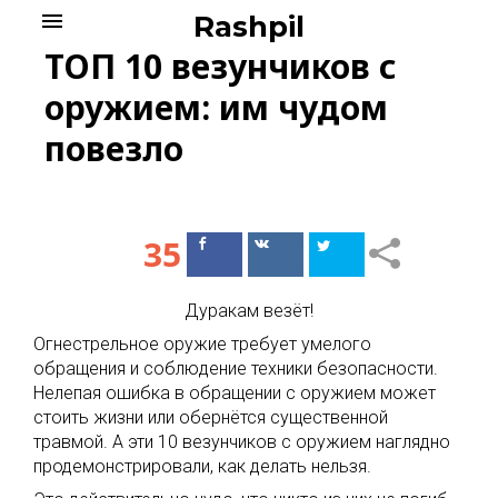
Skip
menu
Rashpil
to
ТОП 10 везунчиков с
content
оружием: им чудом
повезло
35
Поделиться
Поделиться
в Facebook
ВКонтакте
Дуракам везёт!
Огнестрельное оружие требует умелого
обращения и соблюдение техники безопасности.
Нелепая ошибка в обращении с оружием может
стоить жизни или обернётся существенной
травмой. А эти 10 везунчиков с оружием наглядно
продемонстрировали, как делать нельзя.