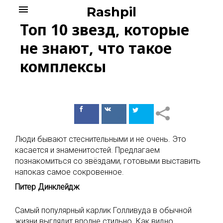
Skip
menu
Rashpil
to
Топ 10 звезд, которые
content
не знают, что такое
комплексы
Поделиться
Поделиться
в Facebook
ВКонтакте
Люди бывают стеснительными и не очень. Это
касается и знаменитостей. Предлагаем
познакомиться со звёздами, готовыми выставить
напоказ самое сокровенное.
Питер Динклейдж
Самый популярный карлик Голливуда в обычной
жизни выглядит вполне стильно. Как видно,