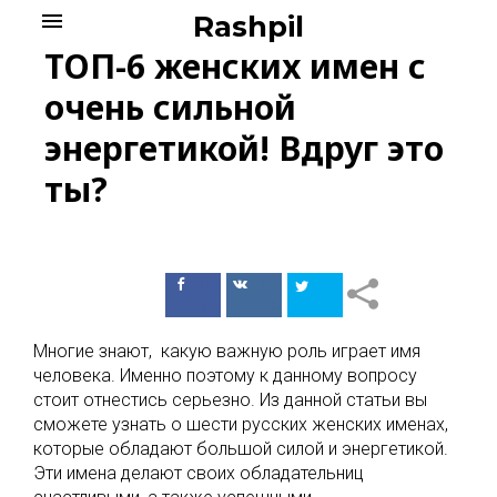
Skip
menu
Rashpil
to
ТОП-6 женских имен с
content
очень сильной
энергетикой! Вдруг это
ты?
Поделиться
Поделиться
в Facebook
ВКонтакте
Многие знают, какую важную роль играет имя
человека. Именно поэтому к данному вопросу
стоит отнестись серьезно. Из данной статьи вы
сможете узнать о шести русских женских именах,
которые обладают большой силой и энергетикой.
Эти имена делают своих обладательниц