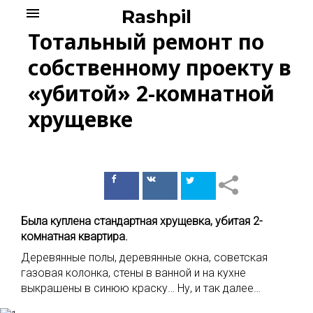
Skip
menu
Rashpil
to
Тотальный ремонт по
content
собственному проекту в
«убитой» 2-комнатной
хрущевке
Поделиться
Поделиться
в Facebook
ВКонтакте
Была куплена стандартная хрущевка, убитая 2-
комнатная квартира.
Деревянные полы, деревянные окна, советская
газовая колонка, стены в ванной и на кухне
выкрашены в синюю краску… Ну, и так далее…