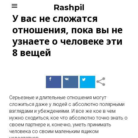
Skip
menu
Rashpil
to
У вас не сложатся
content
отношения, пока вы не
узнаете о человеке эти
8 вещей
Поделиться
Поделиться
в Facebook
ВКонтакте
Серьезные и длительные отношения могут
сложиться даже у людей с абсолютно полярными
взглядами и убеждениями. И все же кое в чем
нужно сходиться, кое что абсолютно точно знать о
своем партнере и, конечно, уметь принимать
человека со своим маленьким ящиком