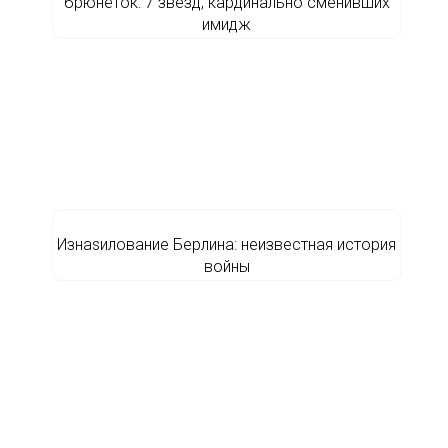
брюнеток: 7 звезд, кардинально сменивших
имидж
Изнаsилование Берлина: неизвестная история
войны