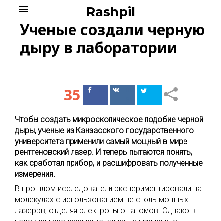
Skip
menu
Rashpil
to
Ученые создали черную
content
дыру в лаборатории
35
Поделиться
Поделиться
в Facebook
ВКонтакте
Чтобы создать микроскопическое подобие черной
дыры, ученые из Канзасского государственного
университета применили самый мощный в мире
рентгеновский лазер. И теперь пытаются понять,
как сработал прибор, и расшифровать полученные
измерения.
В прошлом исследователи экспериментировали на
молекулах с использованием не столь мощных
лазеров, отделяя электроны от атомов. Однако в