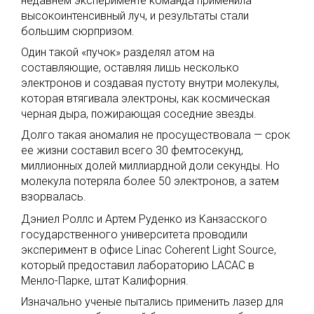
недавнем эксперименте команда применила
высокоинтенсивный луч, и результаты стали
большим сюрпризом.
Один такой «пучок» разделял атом на
составляющие, оставляя лишь несколько
электронов и создавая пустоту внутри молекулы,
которая втягивала электроны, как космическая
черная дыра, пожирающая соседние звезды.
Долго такая аномалия не просуществовала — срок
ее жизни составил всего 30 фемтосекунд,
миллионных долей миллиардной доли секунды. Но
молекула потеряла более 50 электронов, а затем
взорвалась.
Дэниел Роллс и Артем Руденко из Канзасского
государственного университета проводили
эксперимент в офисе Linac Coherent Light Source,
который предоставил лабораторию LACAC в
Менло-Парке, штат Калифорния.
Изначально ученые пытались применить лазер для