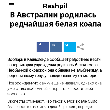
Skip
menu
Rashpil
to
В Австралии родилась
content
редчайшая белая коала
Поделиться
Поделиться
в Facebook
ВКонтакте
Зоопарк в Квинсленде сообщает радостные вести:
на территории учреждения родилась белая коала.
Необычной окраской она обязана не альбинизму, а
рецессивному гену, унаследованному от матери.
Новорожденную самку еще не назвали, однако она
уже стала любимицей интернета и посетителей
зоопарка.
Эксперты отмечают, что такой белой коале было
бы непросто выжить в дикой природе, передает