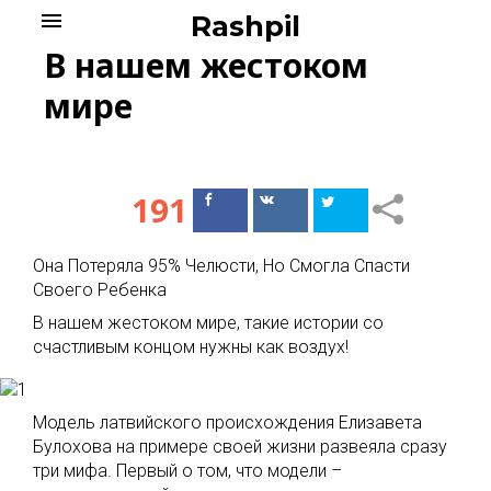
Skip
menu
Rashpil
to
В нашем жестоком
content
мире
191
Поделиться
Поделиться
в Facebook
ВКонтакте
Она Потеряла 95% Челюсти, Но Смогла Спасти
Своего Ребенка
В нашем жестоком мире, такие истории со
счастливым концом нужны как воздух!
Модель латвийского происхождения Елизавета
Булохова на примере своей жизни развеяла сразу
три мифа. Первый о том, что модели –