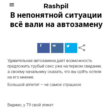
Skip
menu
Rashpil
to
В непонятной ситуации
content
всё вали на автозамену
Поделиться
Поделиться
в Facebook
ВКонтакте
Удивительная автозамена даёт возможность
предложить грубый секс уже на первом свидании,
а своему начальнику сказать, что вы ср#ть хотели
на его мнение.
Большой аппетит — не самое страшное
Видимо, у Т9 свой этикет