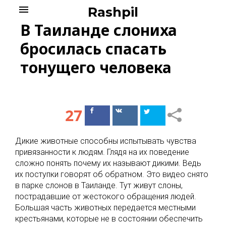
Skip
menu
Rashpil
to
В Таиланде слониха
content
бросилась спасать
тонущего человека
27
Поделиться
Поделиться
в Facebook
ВКонтакте
Дикие животные способны испытывать чувства
привязанности к людям. Глядя на их поведение
сложно понять почему их называют дикими. Ведь
их поступки говорят об обратном. Это видео снято
в парке слонов в Таиланде. Тут живут слоны,
пострадавшие от жестокого обращения людей.
Большая часть животных передается местными
крестьянами, которые не в состоянии обеспечить