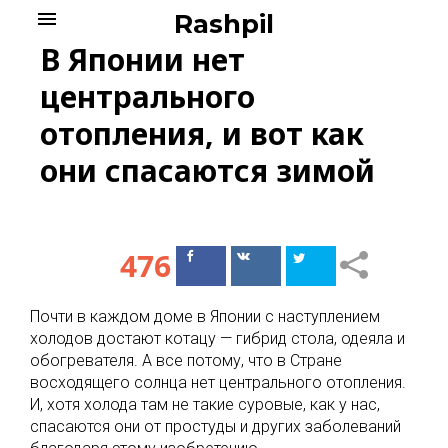
Skip
menu
Rashpil
to
В Японии нет
content
центрального
отопления, и вот как
они спасаются зимой
476
Поделиться
Поделиться
в Facebook
ВКонтакте
Почти в каждом доме в Японии с наступлением
холодов достают котацу — гибрид стола, одеяла и
обогревателя. А все потому, что в Стране
восходящего солнца нет центрального отопления.
И, хотя холода там не такие суровые, как у нас,
спасаются они от простуды и других заболеваний