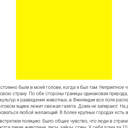
стоянно были в моей голове, когда я был там. Неприятное 
 свою страну. По обе стороны границы одинаковая природа, 
культур и разведения животных, в Финляндии все поля рас
очтовом ящике лежит свежая газета. Дома не запирают. На 
ьзоваться любой желающий. В более крупных городах есть
 встретили полицию. Было общее чувство, что люди в стран
тся дикие животные: лисы, зайцы, совы. У себя дома за 10 