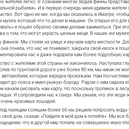
ё жителях легко. В сознании многих людей финны представ
льной рыбалки». И в первую очередь меня удивили жители 
ство. Вот одно из них: когда мы оказались в Иматре, чтобы
 музея, который что-то делал в машине. Он открыл его для
ать» и пошёл обратно своими делами заниматься. При этом
а о том, что могут украсть ценные вещи. В наших же музея
у финнов. Мы стояли на улице и изучали карту местности. 
на поняла, что нас не понимает, закрыла свой киоск и пош
ентировала нас и даже подарила нам более подробную кар
ство с жителями этой страны не закончилось. Наступала гл
олев по грунтовой дороге уже более 80 км, мы никак не мо
ь автомобили, которые изредка проезжали. Нам посчастли
здет до пояса и имел рыжую бороду. Рядом с ним сидела ег
ни начали рисовать нам карту. Но поскольку тропинок в лес
педах. И сопроводили нас к озеру. Мы узнали, что эти люди
 очень красивых лошадей.
 под палящим солнцем более 60 км, решили попросить воды
а свой дом, сказав: «Пойдите в мой дом и попейте». Мы все
 ощущение, что в другой мир попали, на совершенно иную пла