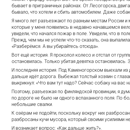
бывает в приграничных районах. От Лесогорска, двига
бывало, что хотели и сбить автомобилем. Даже собак
Я много лет разъезжают по разным местам России и м
которые у меня появились в недавно начавшемся вел
увидели, что начался пожар в поле. Увидели, что в п
Прежд, чем мы не успели что-то сказать, она выпалила
«Разберёмся. А вы убирайтесь отсюда».
Вот ещё история. Я проколол колесо и отстал от груп
остановилась. Только убитая девятка остановилась. З
И последняя история. Под Каменогорском выехали из д
дальше идёт дорога. Выбежал толстый хозяин с глазами
выкрикнул: «Что вам тут надо? Сейчас собаку на вас 
Поэтому, разъезжая по финляндской провинции, я дума
по дороге не было ни одного вспаханного поля. По б
небольшие свалки.
К озёрам не подойти, поскольку вокруг них разброса
разбросаны кучи мусора, который своими усилиями н
И возникает вопрос: «Как дальше жить?».