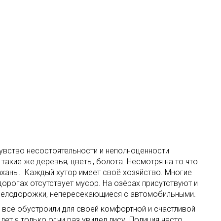
чувство несостоятельности и неполноценности
такие же деревья, цветы, болота. Несмотря на то что
паханы. Каждый хутор имеет своё хозяйство. Многие
дорогах отсутствует мусор. На озёрах присутствуют и
 велодорожки, непересекающиеся с автомобильными.
е всё обустроили для своей комфортной и счастливой
лет я только одни раз увидел лису. Полиция часто