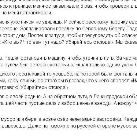
ясь к границе, меня останавливали 5 раз, чтобы проверить 
 на меня натравливали.
еня уже ничем не удивишь. И сейчас расскажу парочку све
осезоне. Запланировали поездку по Северному берегу Ладо
оле стоит дом. Поспешили туда, чтобы предупредить об опасн
: «Кто вы? Что вам тут надо? Убирайтесь отсюда!». Мы сказа
пы. Решил остановить машину, чтобы уточнить путь. За час 
а рулём был ветеран, который слышал только одним ухом. О
икого леса к какой-то усадьбе, на которой были фонтаны и
, как у свиньи, со страхом в глазах, что у него спросят: «
натравлю! Убирайтесь отсюда!».
л о своей родине. А на обратном пути, в Ленинградской обл
ольшей части пустые села и заброшенные заводы. А вокру
н мусор или берега возле озёр нелегально застроены. Каж
е вывезешь. Даже на таможне на русской стороне мусор з