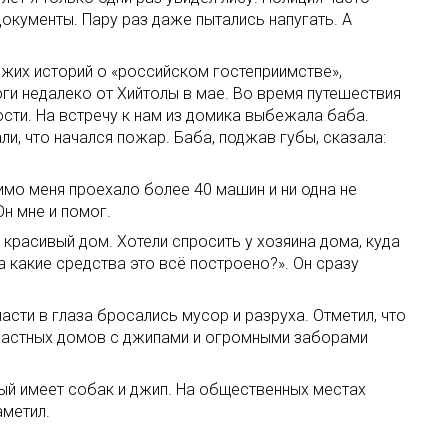
документы. Пару раз даже пытались напугать. А
жих историй о «российском гостеприимстве»,
ги недалеко от Хийтолы в мае. Во время путешествия
ости. На встречу к нам из домика выбежала баба.
ли, что начался пожар. Баба, поджав губы, сказала:
мимо меня проехало более 40 машин и ни одна не
н мне и помог.
 красивый дом. Хотели спросить у хозяина дома, куда
На какие средства это всё построено?». Он сразу
асти в глаза бросались мусор и разруха. Отметил, что
г частных домов с джипами и огромными заборами
дый имеет собак и джип. На общественных местах
аметил.