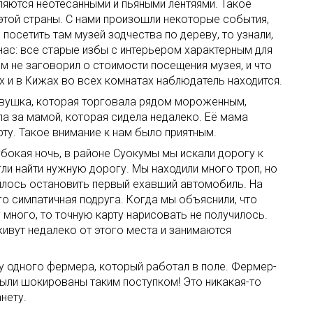
ляются неотёсанными и пьяными лентяями. Такое
этой страны. С нами произошли некоторые события,
 посетить там музей зодчества по дереву, то узнали,
 нас: все старые избы с интерьером характерным для
 не заговорил о стоимости посещения музея, и что
х и в Кижах во всех комнатах наблюдатель находится.
Девушка, которая торговала рядом мороженным,
ла за мамой, которая сидела недалеко. Её мама
ту. Такое внимание к нам было приятным.
убокая ночь, в районе Суокумы мы искали дорогу к
гли найти нужную дорогу. Мы находили много троп, но
вилось остановить первый ехавший автомобиль. На
о симпатичная подруга. Когда мы объяснили, что
у много, то точную карту нарисовать не получилось.
 живут недалеко от этого места и занимаются
 у одного фермера, который работал в поле. Фермер-
 были шокированы таким поступком! Это никакая-то
нету.