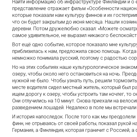
Найти информацию об инфраструктуре Финляндии и о е
представление отражает фильм «Особенности национа
которые показали нам культуру финнов и их гостеприим
что он будет закрытым до июня месяца. Нашли хозяина
деревни. Потом дружелюбно сказал: «Можете осматрив
самое удивительное, не выразил никакого беспокойств
Вот ещё одно событие, которое показало мне культур
приблизилась к нам, предложила свою помощь. Когда о
немножко понимала русский, поэтому с радостью сори
Но на этих событиях наше культурологическое знаком
озеру, чтобы около него остановиться на ночь. Преод
нужной не было. Чтобы узнать путь, решили тормозит
месте водителя сидел местный житель, который был ра
ищем дорогу к озеру, чтобы устроить там ночлег, то о
Они отлучились на 10 минут. Снова приехали на велоси
разведением лошадей. Недалеко в поле мы встречали
И история напоследок. После того как мы преодолели
финн, не отрываясь от своей работы, показал рукой н
Германия, а Финляндия, которая граничит с Россией, а