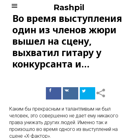
Skip
menu
Rashpil
to
Во время выступления
content
один из членов жюри
вышел на сцену,
выхватил гитару у
конкурсанта и…
Поделиться
Поделиться
в Facebook
ВКонтакте
Каким бы прекрасным и талантливым ни был
человек, это совершенно не дает ему никакого
права унижать других людей. Именно так и
произошло во время одного из выступлений на
сцене «Х-фактор».