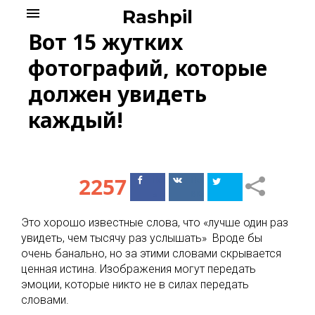
Skip
menu
Rashpil
to
Вот 15 жутких
content
фотографий, которые
должен увидеть
каждый!
2257
Поделиться
Поделиться
в Facebook
ВКонтакте
Это хорошо известные слова, что «лучше один раз
увидеть, чем тысячу раз услышать» Вроде бы
очень банально, но за этими словами скрывается
ценная истина. Изображения могут передать
эмоции, которые никто не в силах передать
словами.