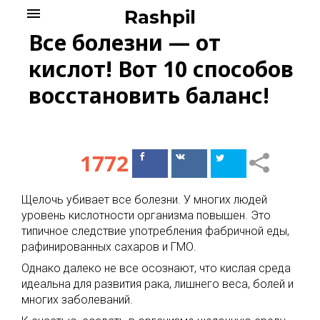
Skip
menu
Rashpil
to
Все болезни — от
content
кислот! Вот 10 способов
восстановить баланс!
1772
Поделиться
Поделиться
в Facebook
ВКонтакте
Щелочь убивает все болезни. У многих людей
уровень кислотности организма повышен. Это
типичное следствие употребления фабричной еды,
рафинированных сахаров и ГМО.
Однако далеко не все осознают, что кислая среда
идеальна для развития рака, лишнего веса, болей и
многих заболеваний.