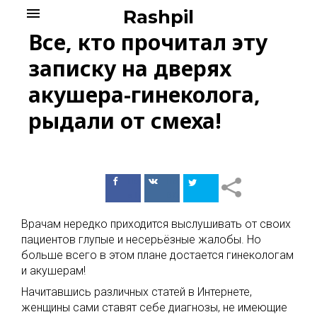
Skip
menu
Rashpil
to
Все, кто прочитал эту
content
записку на дверях
акушера-гинеколога,
рыдали от смеха!
Поделиться
Поделиться
в Facebook
ВКонтакте
Врачам нередко приходится выслушивать от своих
пациентов глупые и несерьёзные жалобы. Но
больше всего в этом плане достается гинекологам
и акушерам!
Начитавшись различных статей в Интернете,
женщины сами ставят себе диагнозы, не имеющие