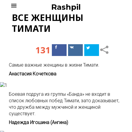
Skip
menu
Rashpil
to
ВСЕ ЖЕНЩИНЫ
content
ТИМАТИ
131
Поделиться
Поделиться
в Facebook
ВКонтакте
Самые важные женщины в жизни Тимати.
Анастасия Кочеткова
Боевая подруга из группы «Банда» не входит в
список любовных побед Тимати, зато доказывает,
что дружба между мужчиной и женщиной
существует.
Надежда Игошина (Ангина)