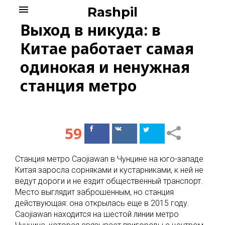
Skip
menu
Rashpil
to
Выход в никуда: в
content
Китае работает самая
одинокая и ненужная
станция метро
59
Поделиться
Поделиться
в Facebook
ВКонтакте
Станция метро Caojiawan в Чунцине на юго-западе
Китая заросла сорняками и кустарниками, к ней не
ведут дороги и не ездит общественный транспорт.
Место выглядит заброшенным, но станция
действующая: она открылась еще в 2015 году.
Caojiawan находится на шестой линии метро