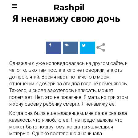
Skip
menu
Rashpil
to
Я ненавижу свою дочь
content
Поделиться
Поделиться
в Facebook
ВКонтакте
Однажды я уже исповедовалась на другом сайте, и
чего только там после этого не говорили, вплоть
до проклятий. Время идет, но ничего в моем
отношении к дочери за эти два года не поменялось.
Тяжело, и снова захотелось написать, может
полегчает. Нет, это не покаяние. Я мать, но при этом
я хочу своему ребенку смерти. Я ненавижу ее.
Когда она была еще младенцем, мне даже сначала
казалось, что я люблю ее. Я не представляла, что
может быть по-другому, когда ты являешься
матерью. Однако постепенно я начинала