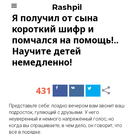
Skip
menu
Rashpil
to
Я получил от сына
content
короткий шифр и
помчался на помощь!..
Научите детей
немедленно!
431
Поделиться
Поделиться
в Facebook
ВКонтакте
Представьте себе: поздно вечером вам звонит ваш
подросток, гуляющий с друзьями. У него
неуверенный и немного напряжённый голос, но
когда вы спрашиваете, в чём дело, он говорит, что
всё в порядке.