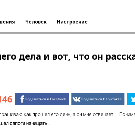
шения
Человек
Настроение
него дела и вот, что он расск
146
Поделиться в Facebook
Поделиться ВКонтакте
прашиваю как прошел его день, а он мне отвечает — Понима
ошел сапоги начищать…