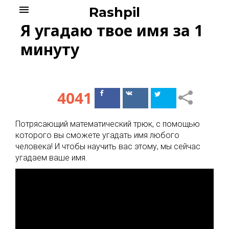
Skip
menu
Rashpil
to
Я угадаю твое имя за 1
content
минуту
4041
Поделиться
Поделиться
в Facebook
ВКонтакте
Потрясающий математический трюк, с помощью
которого вы сможете угадать имя любого
человека! И чтобы научить вас этому, мы сейчас
угадаем ваше имя.