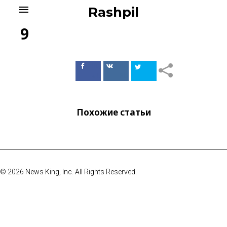
Skip
menu
Rashpil
to
content
9
Поделиться
Поделиться
в Facebook
ВКонтакте
Похожие статьи
© 2026 News King, Inc. All Rights Reserved.