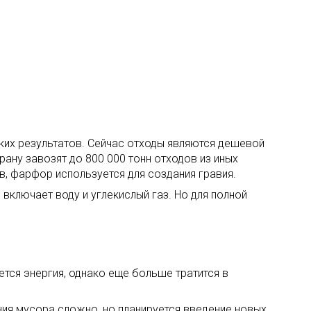
оких результатов. Сейчас отходы являются дешевой
ану завозят до 800 000 тонн отходов из иных
в, фарфор используется для создания гравия.
включает воду и углекислый газ. Но для полной
тся энергия, однако еще больше тратится в
ния мусора сложно, но планируется введение новых