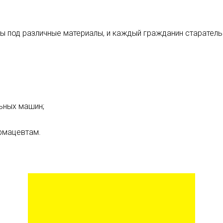
ры под различные материалы, и каждый гражданин старател
ьных машин;
рмацевтам.