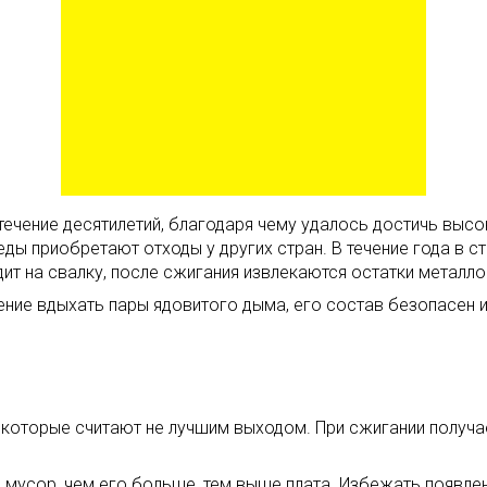
течение десятилетий, благодаря чему удалось достичь выс
 приобретают отходы у других стран. В течение года в стр
ит на свалку, после сжигания извлекаются остатки металло
ние вдыхать пары ядовитого дыма, его состав безопасен и 
которые считают не лучшим выходом. При сжигании получае
мусор, чем его больше, тем выше плата. Избежать появле