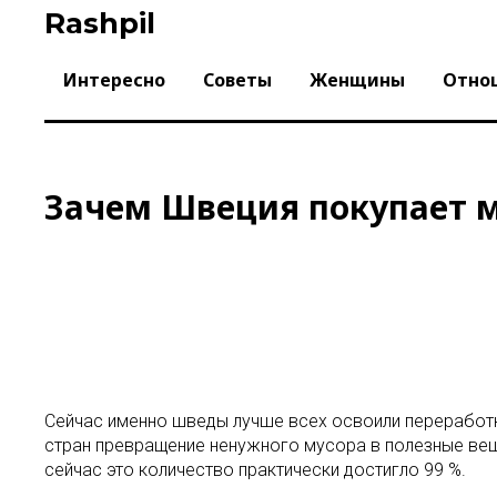
Skip
Rashpil
to
content
Интересно
Советы
Женщины
Отно
Зачем Швеция покупает 
Сейчас именно шведы лучше всех освоили переработку
стран превращение ненужного мусора в полезные вещи
сейчас это количество практически достигло 99 %.