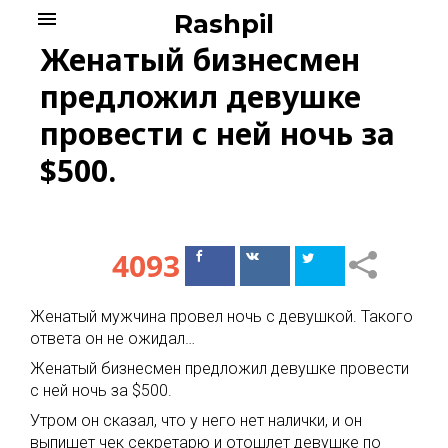
Skip
menu
Rashpil
to
Женатый бизнесмен
content
предложил девушке
провести с ней ночь за
$500.
4093
Поделиться
Поделиться
в Facebook
ВКонтакте
Женатый мужчина провел ночь с девушкой. Такого
ответа он не ожидал…
Женатый бизнесмен предложил девушке провести
с ней ночь за $500.
Утром он сказал, что у него нет налички, и он
выпишет чек секретарю и отошлет девушке по