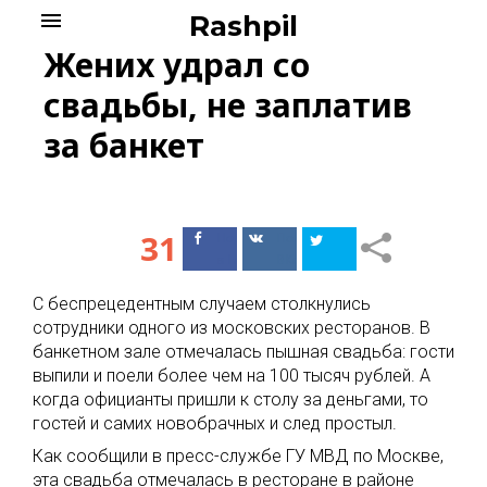
Skip
menu
Rashpil
to
Жених удрал со
content
свадьбы, не заплатив
за банкет
31
Поделиться
Поделиться
в Facebook
ВКонтакте
С беспрецедентным случаем столкнулись
сотрудники одного из московских ресторанов. В
банкетном зале отмечалась пышная свадьба: гости
выпили и поели более чем на 100 тысяч рублей. А
когда официанты пришли к столу за деньгами, то
гостей и самих новобрачных и след простыл.
Как сообщили в пресс-службе ГУ МВД по Москве,
эта свадьба отмечалась в ресторане в районе