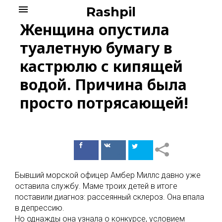
Skip
menu
Rashpil
to
Женщина опустила
content
туалетную бумагу в
кастрюлю с кипящей
водой. Причина была
просто потрясающей!
Поделиться
Поделиться
в Facebook
ВКонтакте
Бывший морской офицер Амбер Миллс давно уже
оставила службу. Маме троих детей в итоге
поставили диагноз: рассеянный склероз. Она впала
в депрессию.
Но однажды она узнала о конкурсе, условием