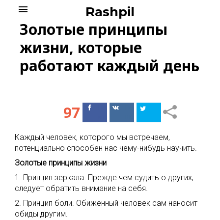
Skip
menu
Rashpil
to
Золотые принципы
content
жизни, которые
работают каждый день
97
Поделиться
Поделиться
в Facebook
ВКонтакте
Каждый человек, которого мы встречаем,
потенциально способен нас чему-нибудь научить.
Золотые принципы жизни
1. Принцип зеркала. Прежде чем судить о других,
следует обратить внимание на себя.
2. Принцип боли. Обиженный человек сам наносит
обиды другим.