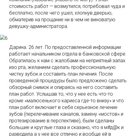
стоимость работ — возмутился, потребовал чуда и
бесплатно, после чего ушел, хлопнув дверью,
обматерив на прощание ни в чем не виноватую
девушку-администратора.
Дарина. 26 лет. По предоставленной информации
работает начальником отдела в банковской сфере.
Обратилась к нам с жалобами на неприятный запах
изо рта, желанием сделать профессиональную
чистку зубок и составить план лечения. После
проведенной процедуры было предложено сделать
обзорный снимок и опираясь на него составить
план работ. Услышав то, что у нее есть что-то
кроме «малюсенького кариеса где-то внизу» и что
план работ включает в себя серьезное лечение
зубов (перелечивание каналов, замену «мостов» и
протезирование в перспективе), были сделаны
большие и круглые глаза и сказано, что я м#д@к и
разводила а у нее все отлично и вообще ей в