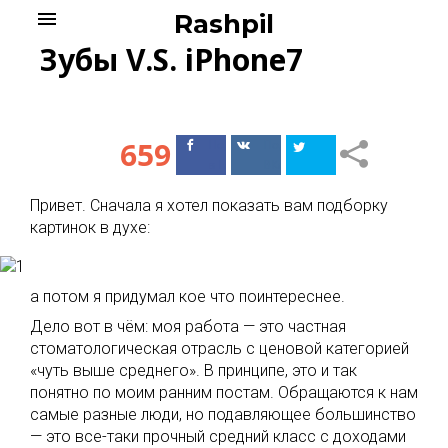
Skip
menu
Rashpil
to
Зубы V.S. iPhone7
content
659
Поделиться
Поделиться
в Facebook
ВКонтакте
Привет. Сначала я хотел показать вам подборку
картинок в духе:
а потом я придумал кое что поинтереснее.
Дело вот в чём: моя работа — это частная
стоматологическая отрасль с ценовой категорией
«чуть выше среднего». В принципе, это и так
понятно по моим ранним постам. Обращаются к нам
самые разные люди, но подавляющее большинство
— это все-таки прочный средний класс с доходами