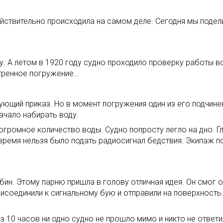
действительно происходила на самом деле. Сегодня мы поде
ду. А летом в 1920 году судно проходило проверку работы 
тренное погружение…
ующий приказ. Но в момент погружения один из его подчине
начало набирать воду.
громное количество воды. Судно попросту легло на дно. Гл
время нельзя было подать радиосигнал бедствия. Экипаж по
ин. Этому парню пришла в голову отличная идея. Он смог о
исоединили к сигнальному бую и отправили на поверхность
з 10 часов ни одно судно не прошло мимо и никто не ответ