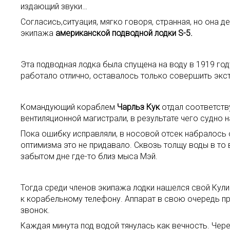
издающий звуки…
Согласись,ситуация, мягко говоря, странная, но она 
экипажа
американской подводной лодки S-5.
Эта подводная лодка была спущена на воду в 1919 го
работало отлично, оставалось только совершить экс
Командующий кораблем
Чарльз Кук
отдал соответств
вентиляционной магистрали, в результате чего судно 
Пока ошибку исправляли, в носовой отсек набралось о
оптимизма это не придавало. Сквозь толщу воды в то 
забытом дне где-то близ мыса Мэй.
Тогда среди членов экипажа лодки нашелся свой Кулиб
к корабельному телефону. Аппарат в свою очередь пр
звонок.
Каждая минута под водой тянулась как вечность. Чере