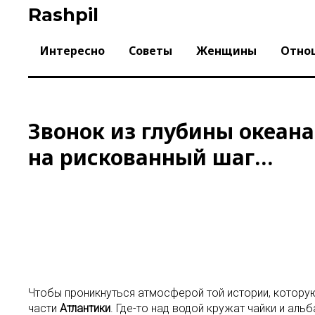
Skip
Rashpil
to
content
Интересно
Советы
Женщины
Отно
Звонок из глубины океана
на рискованный шаг…
Чтобы проникнуться атмосферой той истории, котору
части
Атлантики
. Где-то над водой кружат чайки и ал