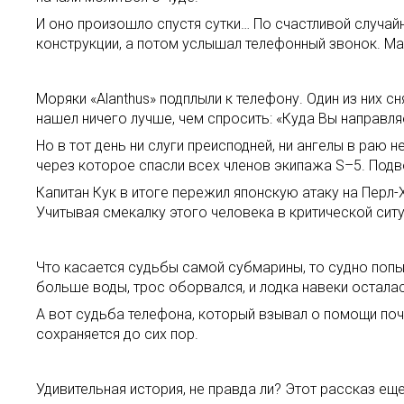
И оно произошло спустя сутки… По счастливой случай
конструкции, а потом услышал телефонный звонок. Ма
Моряки «Alanthus» подплыли к телефону. Один из них с
нашел ничего лучше, чем спросить: «Куда Вы направля
Но в тот день ни слуги преисподней, ни ангелы в раю
через которое спасли всех членов экипажа S–5. Подво
Капитан Кук в итоге пережил японскую атаку на Перл
Учитывая смекалку этого человека в критической ситу
Что касается судьбы самой субмарины, то судно попыт
больше воды, трос оборвался, и лодка навеки осталас
А вот судьба телефона, который взывал о помощи поч
сохраняется до сих пор.
Удивительная история, не правда ли? Этот рассказ ещ