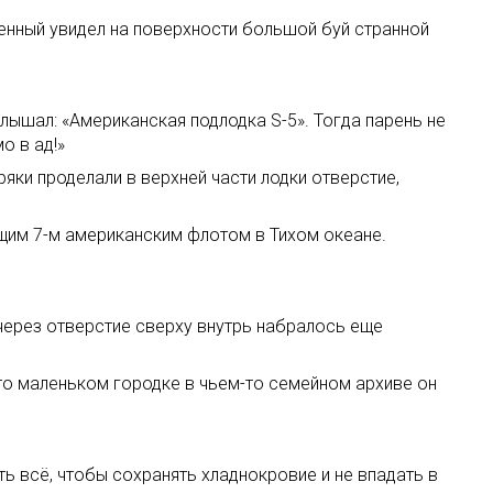
тенный увидел на поверхности большой буй странной
услышал: «Американская подлодка S-5». Тогда парень не
о в ад!»
ряки проделали в верхней части лодки отверстие,
ющим 7-м американским флотом в Тихом океане.
 через отверстие сверху внутрь набралось еще
-то маленьком городке в чьем-то семейном архиве он
ть всё, чтобы сохранять хладнокровие и не впадать в