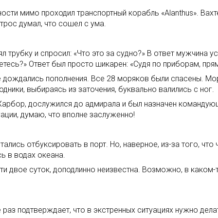
ности мимо проходил транспортный корабль «Alanthus». Вах
трос думал, что сошел с ума.
нял трубку и спросил: «Что это за судно?» В ответ мужчина 
етесь?» Ответ был просто шикарен: «Судя по приборам, прям
 не дождались пополнения. Все 28 моряков были спасены. Мо
дники, выбираясь из заточения, буквально валились с ног.
-Харбор, дослужился до адмирала и был назначен команду
ации, думаю, что вполне заслуженно!
ались отбуксировать в порт. Но, наверное, из-за того, что
ь в водах океана.
ти двое суток, доподлинно неизвестна. Возможно, в каком
е раз подтверждает, что в экстренных ситуациях нужно дела