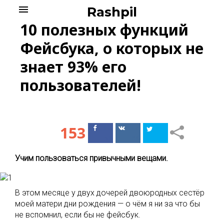
Skip
menu
Rashpil
to
10 полезных функций
content
Фейсбука, о которых не
знает 93% его
пользователей!
153
Поделиться
Поделиться
в Facebook
ВКонтакте
Учим пользоваться привычными вещами.
В этом месяце у двух дочерей двоюродных сестёр
моей матери дни рождения — о чём я ни за что бы
не вспомнил, если бы не фейсбук.